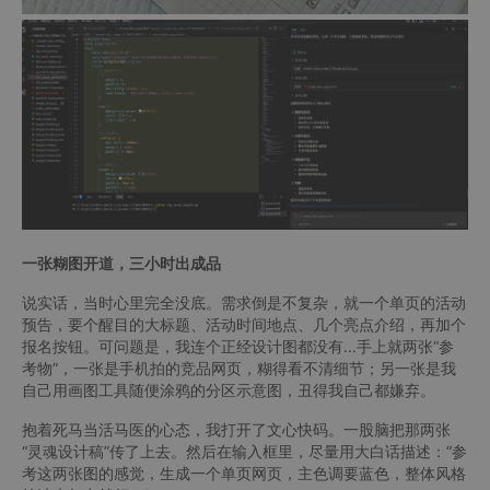
一张糊图开道，三小时出成品
说实话，当时心里完全没底。需求倒是不复杂，就一个单页的活动
预告，要个醒目的大标题、活动时间地点、几个亮点介绍，再加个
报名按钮。可问题是，我连个正经设计图都没有...手上就两张“参
考物”，一张是手机拍的竞品网页，糊得看不清细节；另一张是我
自己用画图工具随便涂鸦的分区示意图，丑得我自己都嫌弃。
抱着死马当活马医的心态，我打开了文心快码。一股脑把那两张
“灵魂设计稿”传了上去。然后在输入框里，尽量用大白话描述：“参
考这两张图的感觉，生成一个单页网页，主色调要蓝色，整体风格