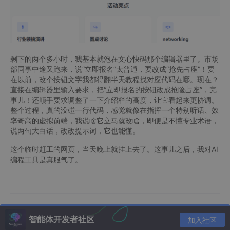
剩下的两个多小时，我基本就泡在文心快码那个编辑器里了。市场
部同事中途又跑来，说“立即报名”太普通，要改成“抢先占座”！要
在以前，改个按钮文字我都得翻半天教程找对应代码在哪。现在？
直接在编辑器里输入要求，把“立即报名的按钮改成抢险占座”，完
事儿！还顺手要求调整了一下介绍栏的高度，让它看起来更协调。
整个过程，真的没碰一行代码，感觉就像在指挥一个特别听话、效
率奇高的虚拟前端，我说啥它立马就改啥，即便是不懂专业术语，
说两句大白话，改改提示词，它也能懂。
这个临时赶工的网页，当天晚上就挂上去了。这事儿之后，我对AI
编程工具是真服气了。
智能体开发者社区
加入社区