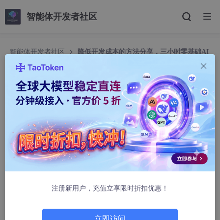
智能体开发者社区
智能体开发者社区
降低开发成本的方法分享，三小时零基础AI
编程做产品
降低开发成本的方法分享，三小时零基础AI编程做
产品
大厂内参PRO
12384人浏览 · 2025-08-11 11:59:10
每次刷朋友圈，看到有人晒“接了个小单，轻松入账几千”的截图，
我这颗蠢蠢欲动想搞副业的心啊，真是又酸又痒。可咱一个非技术
出身的，光看那些“HTML”、“CSS”、“JavaScript”的字母组合就头
大，更别说自己动手写代码了。门槛？那简直是喜马拉雅山！
注册新用户，充值立享限时折扣优惠！
立即访问