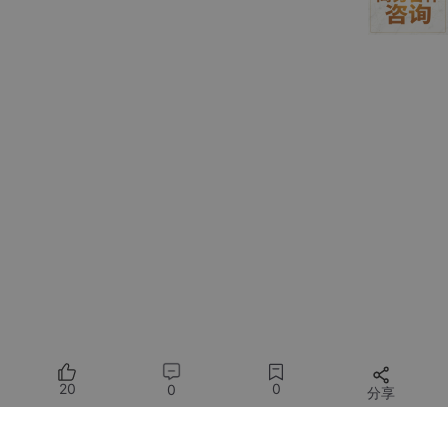
KV Cache 是动态增长的，而且是
线性增长
。
以 Qwen3-4B-Thinking-2507 举个例子：
它的结构如下：
32 层
24 个 attention heads
head_dim = 128（因为 3072 / 24 = 128）
精度 FP16（KV Cache 是 16bit）
一个问题：
每个 token 要多少显存？
算一下：
20
0
0
分享
2
（K,V） × 
32
 层 × 
24
 头 × 
128
 × 
2