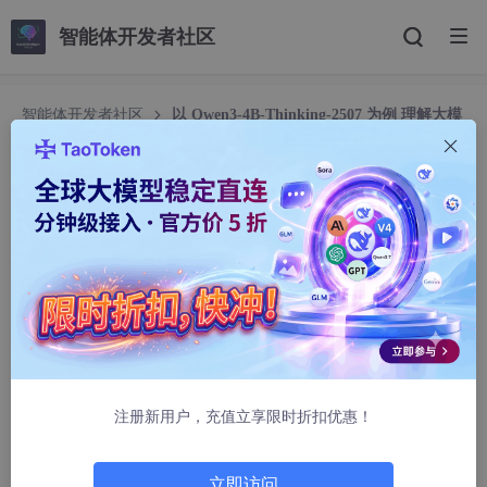
智能体开发者社区
智能体开发者社区
以 Qwen3-4B-Thinking-2507 为例 理解大模
型的显存占用
以 Qwen3-4B-Thinking-2507 为例 理解大模型的
显存占用
大明湖的狗凯.
1631人浏览 · 2025-11-19 10:27:59
理解大模型的显存占用：显存花在哪了？
——以 Qwen3-4B-Thinking-2507 为例
注册新用户，充值立享限时折扣优惠！
最近几年，大模型从云端一路卷到个人电脑，甚至卷到了边缘设
备。于是一个原本只属于深度学习工程师的词，开始高频出现：
显
存占用
。
立即访问