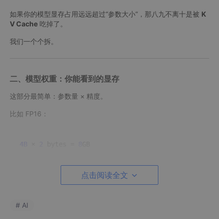
如果你的模型显存占用远远超过“参数大小”，那八九不离十是被
K
V Cache
吃掉了。
我们一个个拆。
二、模型权重：你能看到的显存
这部分最简单：参数量 × 精度。
比如 FP16：
4B
 × 
2
 bytes = 
8
点击阅读全文
INT4 量化：
# AI
4B
 × 
0
.
5
 bytes = 
2