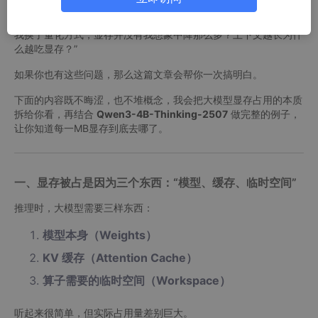
你可能也和我一样，经常在想：“4B 模型到底要多少显存？为什么
我换了量化方式，显存并没有我想象中降那么多？上下文越长为什
么越吃显存？”
如果你也有这些问题，那么这篇文章会帮你一次搞明白。
下面的内容既不晦涩，也不堆概念，我会把大模型显存占用的本质
拆给你看，再结合
Qwen3-4B-Thinking-2507
做完整的例子，
让你知道每一MB显存到底去哪了。
一、显存被占是因为三个东西：“模型、缓存、临时空间”
推理时，大模型需要三样东西：
模型本身（Weights）
KV 缓存（Attention Cache）
算子需要的临时空间（Workspace）
听起来很简单，但实际占用量差别巨大。