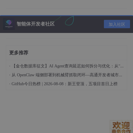
所以你看到别人说 “4B 模型 INT4 后大概 2GB”，就是这个计算来
的。
智能体开发者社区
加入社区
三、真正的显存：KV Cache
更多推荐
如果你觉得显存占用超过你计算的模型大小很多，那一定是它干
的。
·
【金仓数据库征文】AI Agent查询延迟如何拆分与优化：从“慢在哪“到“怎么改“
推理的时候，大模型对每个 token 都会缓存它的 Key 和 Value，
·
从 OpenClaw 端侧部署到机械臂抓取闭环—高通开发者城市创享工坊实践 (成都站)
这些缓存不会丢，一直保留到整个推理结束，因为未来所有 token
都要和它们算注意力。
·
GitHub今日热榜 | 2026-08-08：新王登顶，五项目首日上榜
每一层都要存一份 Key 和一份 Value，所以：
token 越多 → 显存上涨
层越多 → 显存上涨
Attention 头越多、维度越大 → 显存上涨