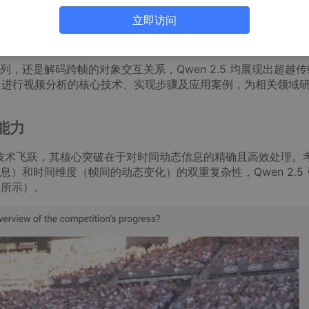
型通过零样本学习在内容审核任务中展现的显著优势，其在维护安全
立即访问
步拓展研究视野，聚焦该模型在视频理解与定位领域的卓越性能
用。
，还是解码跨帧的对象交互关系，Qwen 2.5 均展现出超越传
.5 进行视频分析的核心技术、实现步骤及应用案例，为相关领域
解能力
了重大技术飞跃，其核心突破在于对时间动态信息的精确且高效处理。
）和时间维度（帧间的动态变化）的双重复杂性，Qwen 2.5 
 所示）。