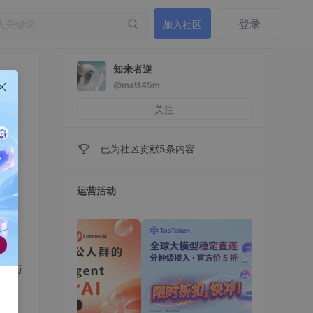
登录
加入社区
知来者逆
@matt45m
解析
关注
已为社区贡献5条内容
运营活动
解与
题提