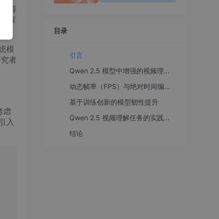
且包容
，深
目录
统模
引言
研究者
Qwen 2.5 模型中增强的视频理解能力
动态帧率（FPS）与绝对时间编码技术
基于训练创新的模型韧性提升
考虑
Qwen 2.5 视频理解任务的实践指南
引入
结论