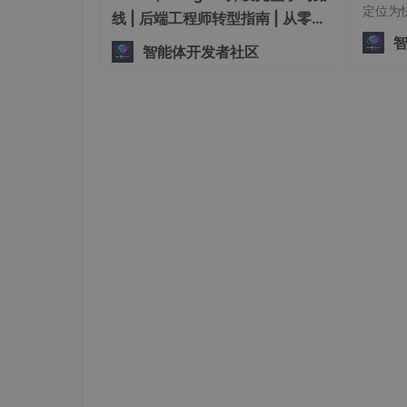
定位为快
线 | 后端工程师转型指南 | 从零到
将复杂、
手搓生产级多Agent系统
智能体开发者社区
ph。
图 2：
Qwen 2.5 系列的动态帧率采样策略
与传统方法中依赖文本时间戳或额外计算层实现时
该模型将多模态旋转位置嵌入（MRoPE）的
直接感知时间节奏。这种设计策略在不增加额外
动态帧率（FPS）与绝对时间编码
在 Qwen 2-VL 模型引入的原始 MRoPE 
MRoPE 框架将位置嵌入分解为三个独立维度