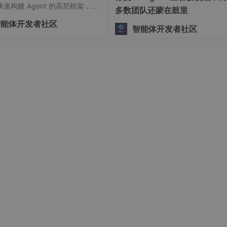
速构建 Agent 的高层框架，并
多数团队还蒙在鼓里
可控的底层编排交给 LangGra
智能体开发者社区
智能体开发者社区
间定位的方案不同，Qwen 2.5 采用了一种更为高效的创新方
标识符与时间戳直接对齐，使模型能够通过时间维度标识符之间的
计算开销的前提下，显著提升了时间定位的准确性。
技术
基础上，Qwen 2.5 进一步扩展了其功能以更好地处理视频中的时间
：时间、高度和宽度（如图 3 所示），这种多维分解设计为多模