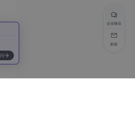
企业微信
邮箱
问
。而
理机
，模
序关