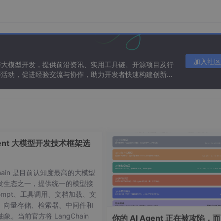
VL 创新性地融入了动态帧率训练机制和绝对时间编码技术。通过在
细致捕捉时间动态特征，实现对不同速度视频内容的无缝适配（
加入社区
与大模型开发，提供前沿资讯、实用工具链、开源项目及行
等活动，促进经验交流与协作，助力开发者快速构建创新智
gent 大模型开发技术框架选
Chain 是目前认知度最高的大模型
发生态之一，提供统一的模型接
ompt、工具调用、文档加载、文
、向量存储、检索器、中间件和
 抽象。当前官方将 LangChain
你的 AI Agent 正在被攻陷，