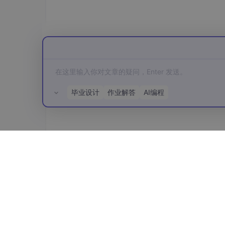
的全面建模提供了结构基础。
毕业设计
作业解答
AI编程
图 3：
用于时间精度的多模态旋转位置嵌入（
对于文本数据，MRoPE 的功能类似于传统的
对于视觉数据，时间标识符随每个视频帧递增，
制使模型能够同时精确捕捉空间布局和时间演进
所有评论(0)
Qwen 2.5-VL 的关键增强点在于将时间
型在视频中实现了独立于帧率变化的一致性时间对齐
系，还能精确感知事件的实际持续时间，从而实
基于训练创新的模型韧性提升