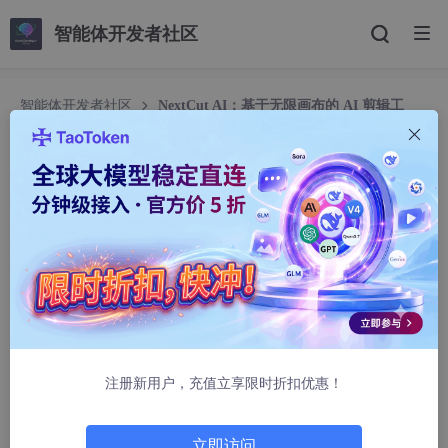
智能体开发者社区
智能体开发者社区
NextCut AI：基于无限画布的 AI 剪辑工
具，用一块“画布”搞定整部视频
NextCut AI：基于无限画布的 AI 剪辑工具，用一
块“画布”搞定整部视频
m0_64973816
1531人浏览 · 2025-11-21 14:45:45
最近这段时间，我在尝试把团队的一些项目从传统剪辑软件迁移到
AI 工具上。过程中我发现一个挺有意思的新工具——
NextCut A
I
：一款主打
“无限画布 + Copilot 式视频创作”
的 AI 剪辑产品，
官方定位是「AI 漫剧创作、Copilot 式视频创作工具、无限画布承
注册新用户，充值立享限时折扣优惠！
载多模态创意」。(
Douyin
)
👉
在线体验地址
立即访问