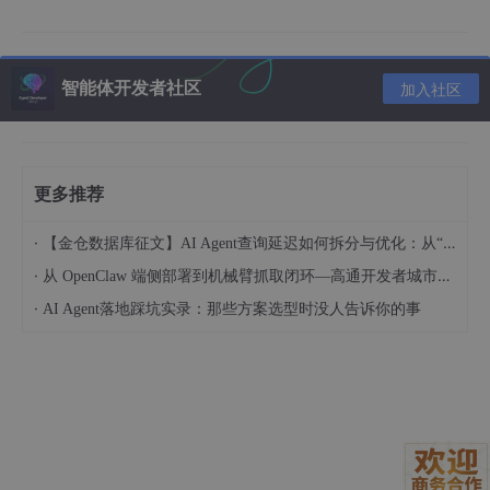
而
NextCut AI 的思路，是先给你一块“无限画布”
，让你像做思维
导图、像排 Storyboard 那样，把整个视频“摊开看”，再由 AI 帮你
智能体开发者社区
加入社区
把这些想法变成可播放的视频。
二、NextCut AI 是什么？一句话版本 & 功能概览
更多推荐
如果用一句话来概括：
·
【金仓数据库征文】AI Agent查询延迟如何拆分与优化：从“慢在哪“到“怎么改“
NextCut AI = 以“无限画布”为核心的 AI 视频创作 / AI 漫剧
·
从 OpenClaw 端侧部署到机械臂抓取闭环—高通开发者城市创享工坊实践 (成都站)
创作工具，支持 Copilot 式多模态创作。
(
Douyin
)
·
AI Agent落地踩坑实录：那些方案选型时没人告诉你的事
从公开信息来看，NextCut 目前主打几个关键词：
AI 漫剧创作
（适合做连载故事、剧情号）(
Douyin
)
Copilot 式视频创作
：更像“AI 合伙人”而不是几个孤立 AI 按
钮