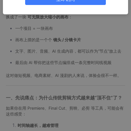
https://nextcut.pixelarrayai.com
和市面上大多数 “时间轴型” 剪辑软件不同，NextCut 把核心交互
换成了一块
可无限放大缩小的画布
：
一个项目 = 一块画布
画布上摆的是一个个
镜头 / 分镜卡片
文字、图片、音频、AI 生成内容，都可以作为“节点”放上去
最后由 AI 帮你把这些节点编排成一条完整时间线视频
这对做短视频、电商素材、AI 漫剧的人来说，体验会很不一样。
一、先说痛点：为什么传统剪辑方式越来越“顶不住”了？
如果你在用 Premiere、Final Cut、剪映、必剪 等工具，可能会有
这些感受：
时间轴越长，越难管理