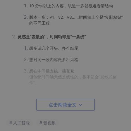
10 分钟以上的内容，轨道一多就很难看清结构
版本一多：v1、v2、v3……时间轴上全是“复制粘贴”
的不同工程
灵感是“发散的”，时间轴却是“一条线”
想多试几个开头、多个结尾
想对同一段内容做多种风格
想在中间插支线、插花絮
但传统时间轴天然是线性的，很不适合“发散式创
作”。
AI 能力是零散插件，而不是“创作助手”
点击阅读全文
目前很多软件里的 AI：一键抠像、自动字幕、智能配
乐……
# 人工智能
# 音视频
它们更像一个个独立按钮，而不是一个真的“Copilo
t”。