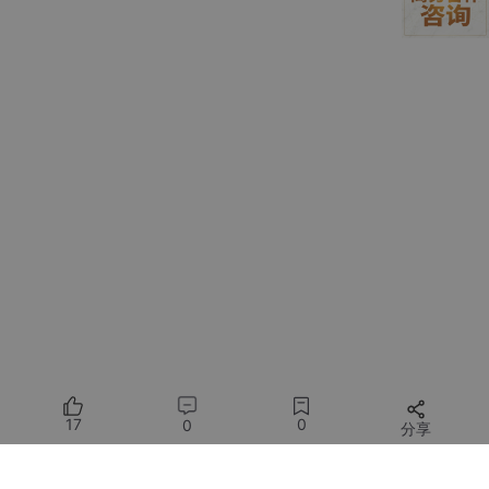
无限画布承载多模态创意
：在一块画布上同时管理 文本/画
面/声音/分镜(
Douyin
)
官网文案也比较偏「创作宇宙」方向：
“AI-powered editing that bridges dimensions,
orchestrates timelines, and brings your vision to life.”
(
nextcut.pixelarrayai.com
)
简单翻译过来就是：
用 AI 帮你“穿针引线”，
把分散的想法、碎片化素材，变成一条有节奏的视频时间
线。
NextCut AI 在线体验
：
https://nextcut.pixelarrayai.com
17
0
0
分享